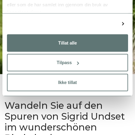
eller som de har samlet inn gjennom din bruk av
tjenestene deres.
Detaljer
Tillat alle
Tilpass
Bjerkebæk
Ikke tillat
Wandeln Sie auf den
Spuren von Sigrid Undset
im wunderschönen