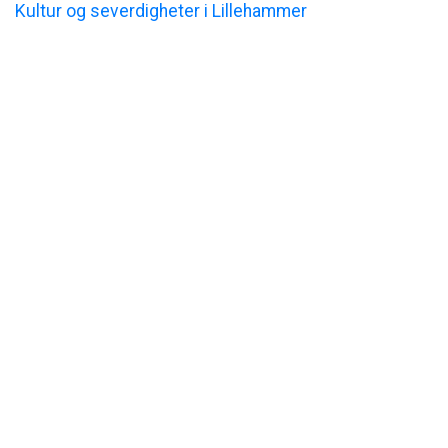
Kultur og severdigheter i Lillehammer
Öffnungszeiten
REZEPTION
Hochsaison
Alle Tage: 08:00-22:30
Frühling/Herbst
Alle Tage: 08:00-13:00
und 16:00-19:00
Nabensaison