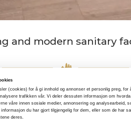
ng and modern sanitary fac
y facilities were refurbished in 2019. The design was car
ookies
t facilities. We keep hearing that we have one of Norway´s
er (cookies) for å gi innhold og annonser et personlig preg, for 
nalysere trafikken vår. Vi deler dessuten informasjon om hvorda
nerne våre innen sosiale medier, annonsering og analysearbeid, 
he solutions for our showers have not been optimal. We 
formasjon du har gjort tilgjengelig for dem, eller som de har sa
e showers. Now you can adjust the pressure and temperatur
stene deres.