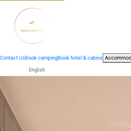
Contact Us
Book camping
Book hotel & cabins
Accommod
English
Norwegian Bokmål
German
Change language: