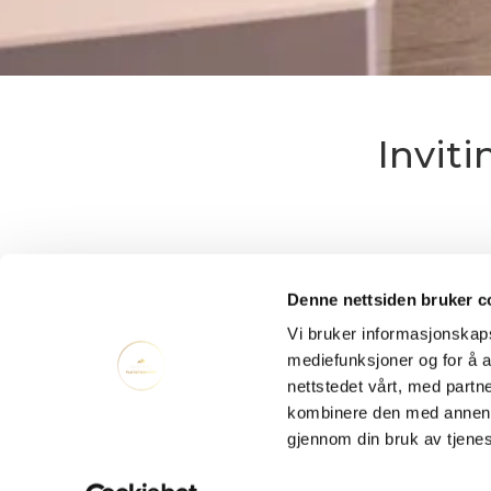
Inviti
The women´s and men´s side of the sanitar
Denne nettsiden bruker c
would be met by welcoming, modern and grea
Vi bruker informasjonskapsl
proud of it!
mediefunksjoner og for å a
nettstedet vårt, med part
We have received several feedbacks that t
kombinere den med annen in
and in winter 2022 we have replaced all th
gjennom din bruk av tjene